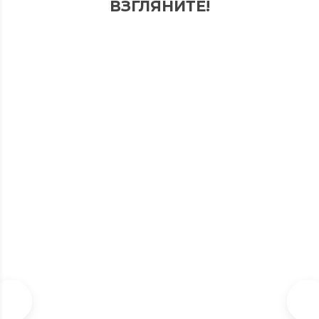
ВЗГЛЯНИТЕ!
СКИДКА
10%
ЭКОНОМИЯ
5 000
Р
СМАРТФОН APPLE A
В наличии
44 990
Р
59 990
Р
От
до